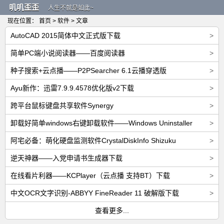
叽叽歪歪
人生不就是如此~
现在位置：
首页
>
软件
> 文章
AutoCAD 2015简体中文正式版下载
>
简单PC端小说阅读器——百度阅读器
>
种子搜索+云点播——P2PSearcher 6.1云播穿透版
>
Ayu新作：迅雷7.9.9.4578优化版v2下载
>
跨平台鼠标键盘共享软件Synergy
>
卸载好简单windows右键卸载软件——Windows Uninstaller
>
阿宅必备：萌化硬盘监测软件CrystalDiskInfo Shizuku
>
逆天神器——入党申请书生成器下载
>
在线看片利器——KCPlayer（云点播 支持BT）下载
>
中文OCR文字识别-ABBYY FineReader 11 破解版下载
>
查看更多...