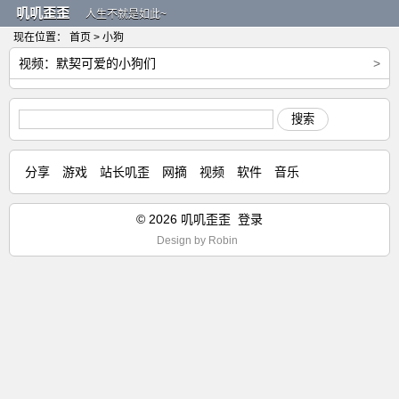
叽叽歪歪
人生不就是如此~
现在位置：
首页
> 小狗
视频：默契可爱的小狗们
>
搜索
分享
游戏
站长叽歪
网摘
视频
软件
音乐
© 2026 叽叽歪歪
登录
Design by
Robin