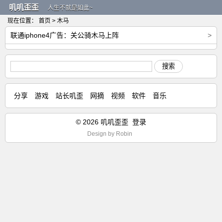
叽叽歪歪
人生不就是如此~
现在位置：
首页
> 木马
联通iphone4广告：关公骑木马上阵
>
搜索
分享
游戏
站长叽歪
网摘
视频
软件
音乐
© 2026 叽叽歪歪
登录
Design by
Robin