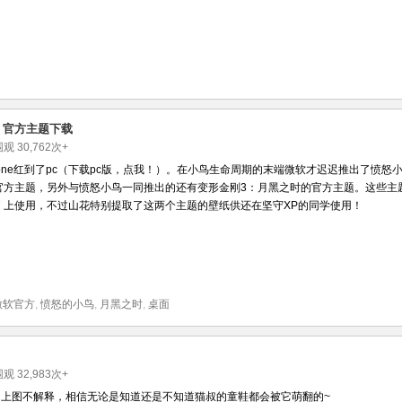
7 官方主题下载
被围观
30,762
次+
hone红到了pc（下载pc版，点我！）。在小鸟生命周期的末端微软才迟迟推出了愤怒
s 7 官方主题，另外与愤怒小鸟一同推出的还有变形金刚3：月黑之时的官方主题。这些主
ws 7 上使用，不过山花特别提取了这两个主题的壁纸供还在坚守XP的同学使用！
微软官方
,
愤怒的小鸟
,
月黑之时
,
桌面
被围观
32,983
次+
上图不解释，相信无论是知道还是不知道猫叔的童鞋都会被它萌翻的~