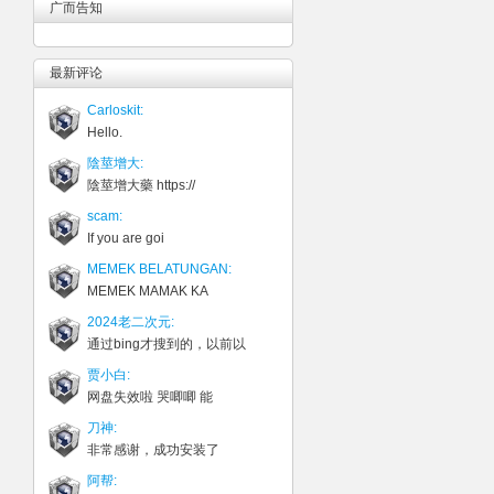
广而告知
最新评论
Carloskit:
Hello.
陰莖增大:
陰莖增大藥 https://
scam:
If you are goi
MEMEK BELATUNGAN:
MEMEK MAMAK KA
2024老二次元:
通过bing才搜到的，以前以
贾小白:
网盘失效啦 哭唧唧 能
刀神:
非常感谢，成功安装了
阿帮: