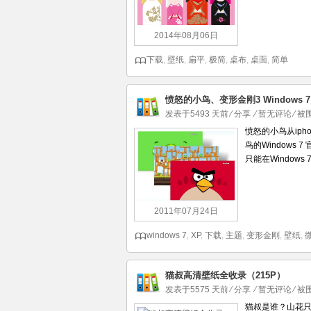
2014年08月06日
下载
,
壁纸
,
扁平
,
极简
,
桌布
,
桌面
,
简单
愤怒的小鸟、变形金刚3 Windows 
发表于5493 天前
⁄
分享
⁄
暂无评论
⁄ 
愤怒的小鸟从ip
鸟的Window
只能在Windo
2011年07月24日
windows 7
,
XP
,
下载
,
主题
,
变形金刚
,
壁纸
,
猫叔高清壁纸全收录（215P）
发表于5575 天前
⁄
分享
⁄
暂无评论
⁄ 
猫叔是谁？山花只