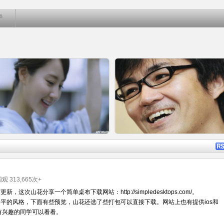
于
详细内容
详细内
被围观
313,665
次+
，这次山花分享一个简单桌布下载网站：http://simpledesktops.com/。
平的风格，下面有些预览，山花还选了些打包可以直接下载。网站上也有提供ios和
日本广告精选提供下载 [不定时更
东野圭吾推理小说分享：52部TX
pp，有兴趣的同学可以看看。