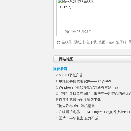
2011年05月03日
全收录
,
壁纸
,
打包下载
,
桌面
,
猫叔
,
篮子猫
,
网站地图
随便看看
MOTO平板广告
单纯的手机读书软件——Anyview
Windows 7微软多款官方新春主题下载
（转）寻找童年回忆！那些年一起奋战的恐龙
百度浏览器内测泄漏版下载
抢先发布:金山装机精灵
在线看片利器——KCPlayer（云点播 支持BT
图片：年华老去 魅力不减