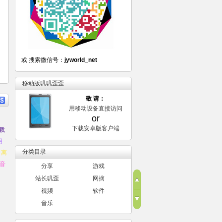
或 搜索微信号：
jyworld_net
移动版叽叽歪歪
敬 请：
用移动设备直接访问
or
下载安卓版客户端
载
用
分类目录
离
音
分享
游戏
站长叽歪
网摘
视频
软件
音乐