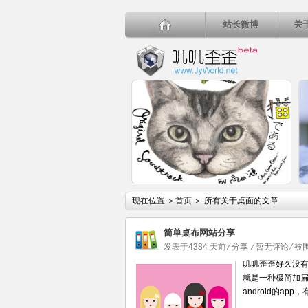
站长微博
关
详细内容
现在位置 ＞
首页
＞ 所有关于桌面的文章
简单桌布网站分享
发表于4384 天前
⁄
分享
⁄
暂无评论
⁄ 
叽叽歪歪好久没有更新
就是一种极简加扁
2014秋山花最推崇日剧《咕咕是一
android的a