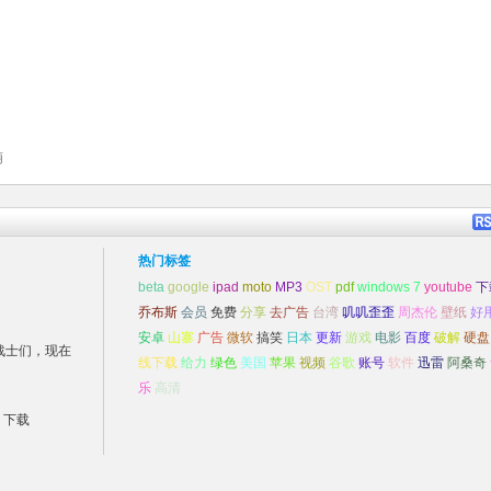
萌
热门标签
beta
google
ipad
moto
MP3
OST
pdf
windows 7
youtube
下
乔布斯
会员
免费
分享
去广告
台湾
叽叽歪歪
周杰伦
壁纸
好
安卓
山寨
广告
微软
搞笑
日本
更新
游戏
电影
百度
破解
硬盘
战士们，现在
线下载
给力
绿色
美国
苹果
视频
谷歌
账号
软件
迅雷
阿桑奇
乐
高清
）下载