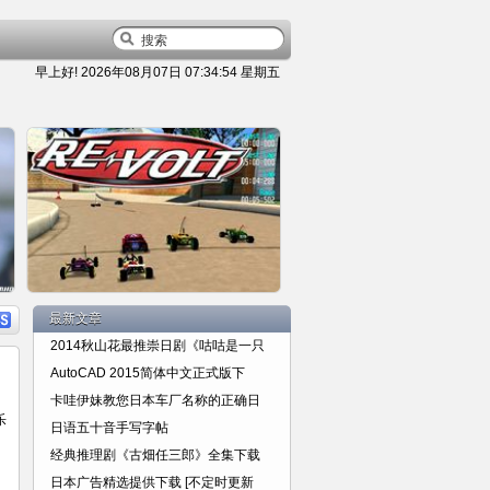
早上好!
2026年08月07日 07:34:55 星期五
容
详细内容
最新文章
2014秋山花最推崇日剧《咕咕是一只
AutoCAD 2015简体中文正式版下
卡哇伊妹教您日本车厂名称的正确日
乐
日语五十音手写字帖
玩具梦幻四驱车总动员Re-volt 电
经典推理剧《古畑任三郎》全集下载
日本广告精选提供下载 [不定时更新