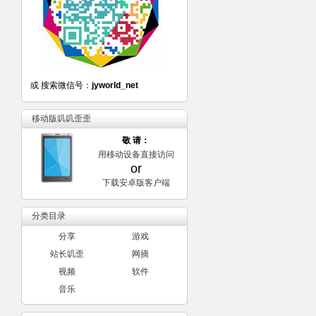
或 搜索微信号：
jyworld_net
移动版叽叽歪歪
敬 请：
用移动设备直接访问
or
下载安卓版客户端
分类目录
分享
游戏
站长叽歪
网摘
视频
软件
音乐