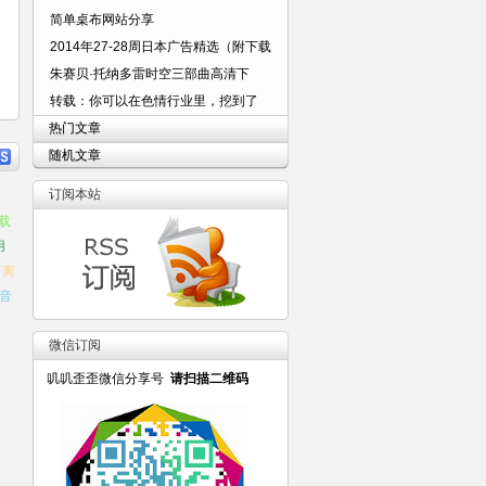
简单桌布网站分享
2014年27-28周日本广告精选（附下载
朱赛贝·托纳多雷时空三部曲高清下
转载：你可以在色情行业里，挖到了
热门文章
随机文章
订阅本站
载
用
离
音
微信订阅
叽叽歪歪微信分享号
请扫描二维码