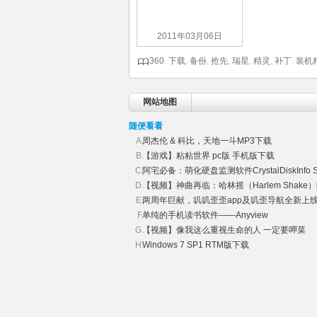
2011年03月06日
360
,
下载
,
备份
,
抢先
,
瑞星
,
精灵
,
补丁
,
装机
网站地图
随便看看
周杰伦 & 科比，天地一斗MP3下载
【游戏】粘粘世界 pc版 手机版下载
阿宅必备：萌化硬盘监测软件CrystalDiskInfo Sh
【视频】神曲再临：哈林摇（Harlem Shake
两周年巨献，叽叽歪歪app及叽歪导航全新上
单纯的手机读书软件——Anyview
【视频】像我这么重视生命的人 一定要呷菜
Windows 7 SP1 RTM版下载