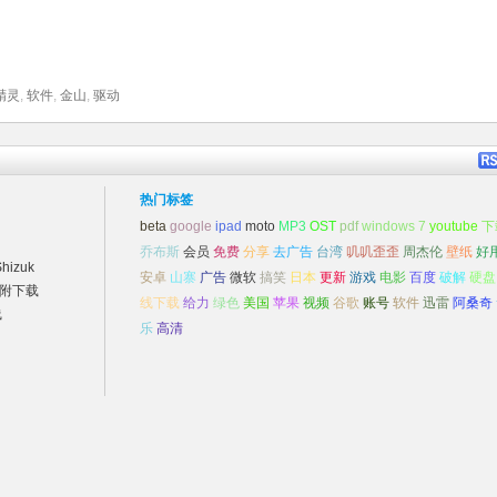
精灵
,
软件
,
金山
,
驱动
热门标签
beta
google
ipad
moto
MP3
OST
pdf
windows 7
youtube
下
乔布斯
会员
免费
分享
去广告
台湾
叽叽歪歪
周杰伦
壁纸
好
izuk
安卓
山寨
广告
微软
搞笑
日本
更新
游戏
电影
百度
破解
硬盘
）附下载
线下载
给力
绿色
美国
苹果
视频
谷歌
账号
软件
迅雷
阿桑奇
线
乐
高清