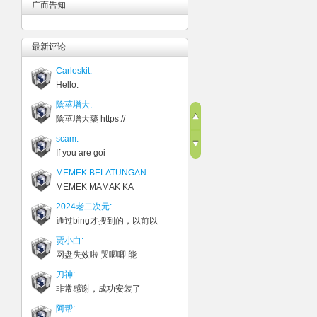
广而告知
最新评论
Carloskit:
Hello.
陰莖增大:
陰莖增大藥 https://
scam:
If you are goi
MEMEK BELATUNGAN:
MEMEK MAMAK KA
2024老二次元:
通过bing才搜到的，以前以
贾小白:
网盘失效啦 哭唧唧 能
刀神:
非常感谢，成功安装了
阿帮: