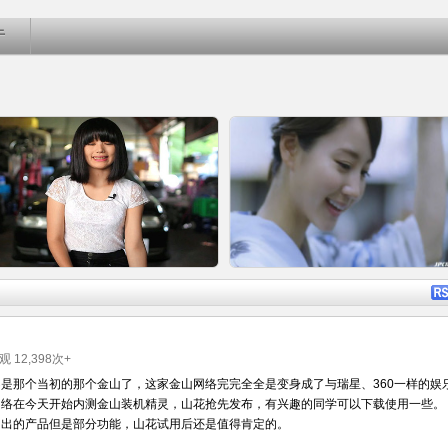
于
详细内容
详细内
围观
12,398
次+
是那个当初的那个金山了，这家金山网络完完全全是变身成了与瑞星、360一样的娱
网络在今天开始内测金山装机精灵，山花抢先发布，有兴趣的同学可以下载使用一些。
卡哇伊妹教您日本车厂名称的正确
日本广告精选提供下载 [不定时更
司出的产品但是部分功能，山花试用后还是值得肯定的。