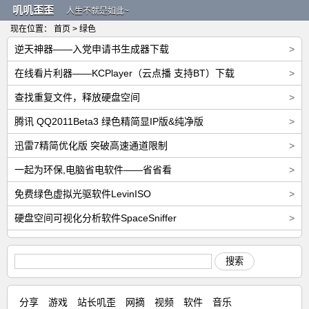
叽叽歪歪
人生不就是如此~
现在位置：
首页
> 绿色
逆天神器——入党申请书生成器下载
>
在线看片利器——KCPlayer（云点播 支持BT）下载
>
查找重复文件，释放硬盘空间
>
腾讯 QQ2011Beta3 绿色精简显IP版&纯净版
>
迅雷7精简优化版 突破高速通道限制
>
一起为环保,电脑省电软件——省省看
>
免费绿色虚拟光驱软件LevinISO
>
硬盘空间可视化分析软件SpaceSniffer
>
搜索
分享
游戏
站长叽歪
网摘
视频
软件
音乐