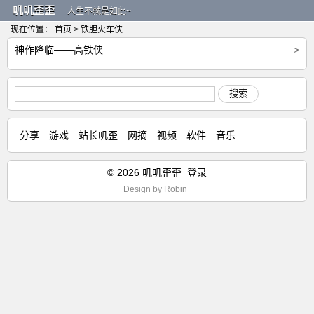
叽叽歪歪
人生不就是如此~
现在位置：
首页
> 铁胆火车侠
神作降临——高铁侠
>
搜索
分享
游戏
站长叽歪
网摘
视频
软件
音乐
© 2026 叽叽歪歪
登录
Design by
Robin