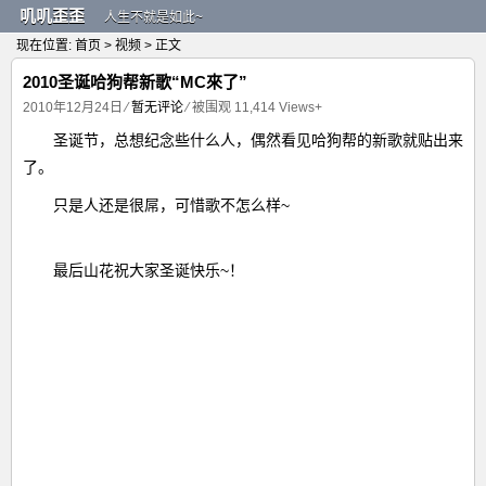
叽叽歪歪
人生不就是如此~
现在位置:
首页
>
视频
> 正文
2010圣诞哈狗帮新歌“MC來了”
2010年12月24日
⁄
暂无评论
⁄ 被围观
11,414
Views+
圣诞节，总想纪念些什么人，偶然看见哈狗帮的新歌就贴出来
了。
只是人还是很屌，可惜歌不怎么样~
最后山花祝大家圣诞快乐~！