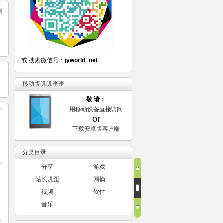
到
或 搜索微信号：
jyworld_net
移动版叽叽歪歪
敬 请：
用移动设备直接访问
or
下载安卓版客户端
分类目录
分享
游戏
站长叽歪
网摘
视频
软件
音乐