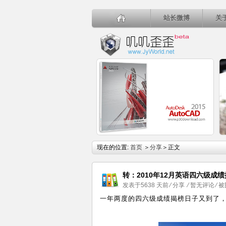
站长微博
关
详细内容
现在的位置:
首页
＞
分享
＞正文
转：2010年12月英语四六级成
发表于5638 天前
⁄
分享
⁄
暂无评论
⁄ 
一年两度的四六级成绩揭榜日子又到了
AutoCAD 2015简体中文正式版