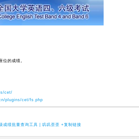
座位的成绩。
s/cet/
cn/plugins/cet/fs.php
六级成绩批量查询工具 | 叽叽歪歪
+复制链接