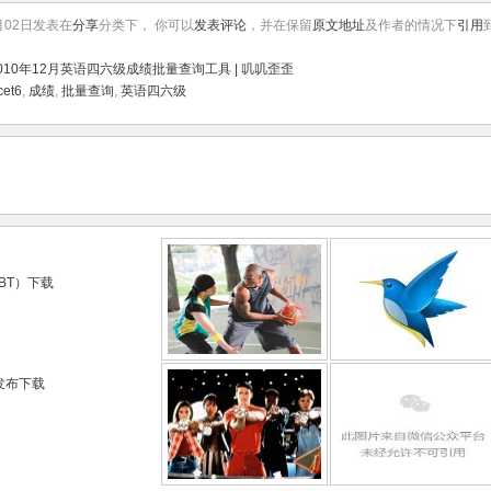
月02日发表在
分享
分类下， 你可以
发表评论
，并在保留
原文地址
及作者的情况下
引用
010年12月英语四六级成绩批量查询工具 | 叽叽歪歪
cet6
,
成绩
,
批量查询
,
英语四六级
持BT）下载
版发布下载