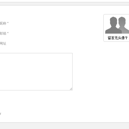
昵称 *
邮箱 *
网址
r