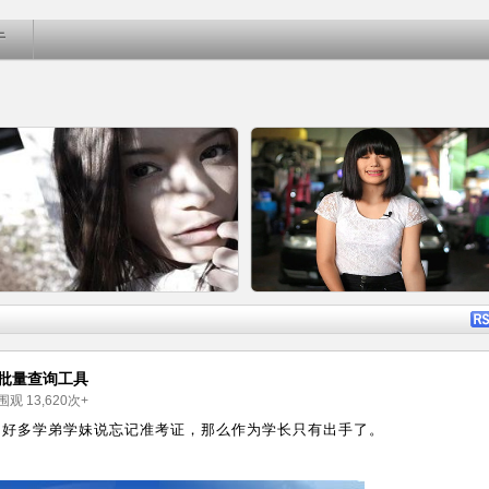
于
详细内容
详细内
绩批量查询工具
被围观
13,620
次+
，好多学弟学妹说忘记准考证，那么作为学长只有出手了。
转载：你可以在色情行业里，挖到
卡哇伊妹教您日本车厂名称的正确