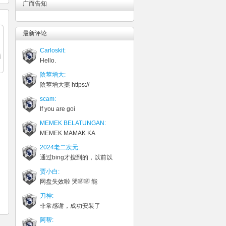
广而告知
最新评论
Carloskit:
Hello.
陰莖增大:
陰莖增大藥 https://
scam:
If you are goi
MEMEK BELATUNGAN:
MEMEK MAMAK KA
2024老二次元:
通过bing才搜到的，以前以
贾小白:
网盘失效啦 哭唧唧 能
刀神:
非常感谢，成功安装了
阿帮: