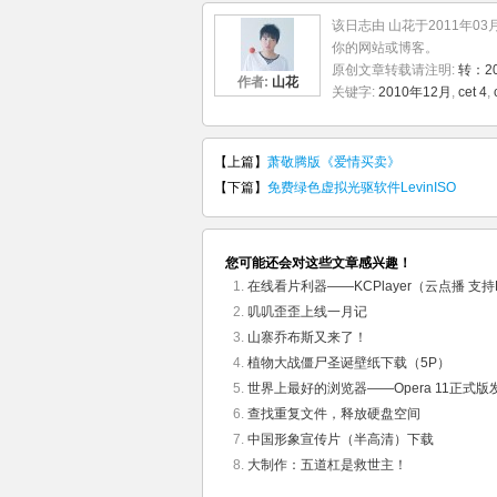
该日志由 山花于2011年03
你的网站或博客。
原创文章转载请注明:
转：2
作者:
山花
关键字:
2010年12月
,
cet 4
,
【上篇】
萧敬腾版《爱情买卖》
【下篇】
免费绿色虚拟光驱软件LevinISO
您可能还会对这些文章感兴趣！
在线看片利器——KCPlayer（云点播 支
叽叽歪歪上线一月记
山寨乔布斯又来了！
植物大战僵尸圣诞壁纸下载（5P）
世界上最好的浏览器——Opera 11正式
查找重复文件，释放硬盘空间
中国形象宣传片（半高清）下载
大制作：五道杠是救世主！