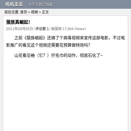
叽叽歪歪
人生不就是如此~
现在位置:
首页
>
视频
> 正文
猿族真崛起！
2011年09月05日
⁄
评论数 1
⁄ 被围观
17,904
Views+
之前《猿族崛起》还搞了个病毒视频来宣传这部电影，不过电
影推广的看见这个视频还需要花预算做特效吗？
山花看见
他
（它？）拧毛巾的动作，彻底石化了~