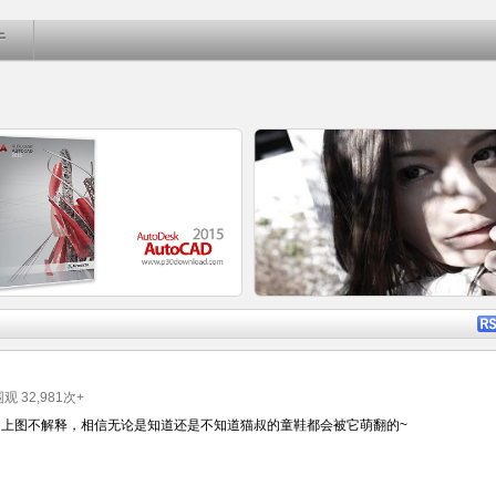
于
详细内容
详细内
被围观
32,981
次+
上图不解释，相信无论是知道还是不知道猫叔的童鞋都会被它萌翻的~
AutoCAD 2015简体中文正式版
转载：你可以在色情行业里，挖到