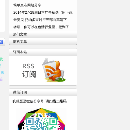
简单桌布网站分享
2014年27-28周日本广告精选（附下载
朱赛贝·托纳多雷时空三部曲高清下
转载：你可以在色情行业里，挖到了
热门文章
随机文章
订阅本站
载
用
离
音
微信订阅
叽叽歪歪微信分享号
请扫描二维码