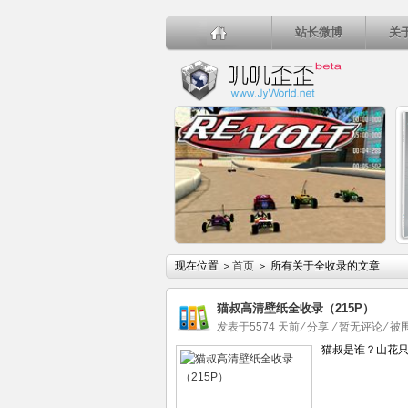
站长微博
关
详细内容
现在位置 ＞
首页
＞ 所有关于全收录的文章
猫叔高清壁纸全收录（215P）
发表于5574 天前
⁄
分享
⁄
暂无评论
⁄ 
猫叔是谁？山花只
玩具梦幻四驱车总动员Re-volt 电