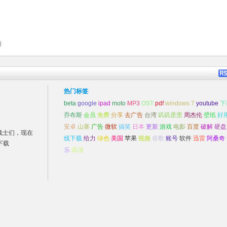
萌
热门标签
beta
google
ipad
moto
MP3
OST
pdf
windows 7
youtube
下
乔布斯
会员
免费
分享
去广告
台湾
叽叽歪歪
周杰伦
壁纸
好
安卓
山寨
广告
微软
搞笑
日本
更新
游戏
电影
百度
破解
硬盘
战士们，现在
线下载
给力
绿色
美国
苹果
视频
谷歌
账号
软件
迅雷
阿桑奇
下载
乐
高清