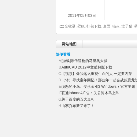
2011年05月03日
全收录
,
壁纸
,
打包下载
,
桌面
,
猫叔
,
篮子猫
,
网站地图
随便看看
[游戏]带传送枪的马里奥大叔
AutoCAD 2012中文破解版下载
【视频】像我这么重视生命的人 一定要呷菜
（转）寻找童年回忆！那些年一起奋战的恐龙
愤怒的小鸟、变形金刚3 Windows 7 官方主题
联通iphone4广告：关公骑木马上阵
关于百度的五大真相
山寨乔布斯又来了！