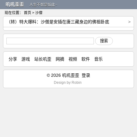
叽叽歪歪
人生不就是如此~
现在位置：
首页
> 沙僧
（转）特大爆料：沙僧是安插在唐三藏身边的佛祖卧底
>
搜索
分享
游戏
站长叽歪
网摘
视频
软件
音乐
© 2026 叽叽歪歪
登录
Design by
Robin