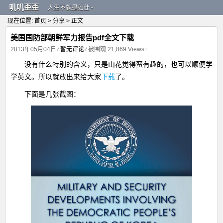
叽叽歪歪
人生不就是如此~
现在位置:
首页
>
分享
> 正文
美国国防部朝鲜军力报告pdf全文下载
2013年05月04日
⁄
暂无评论
⁄ 被围观
21,869
Views+
没有什么特别的含义，只是山花觉得蛮有趣的，也可以顺便学
学英文。所以就放出来给大家
下载
了。
下面是几张截图：