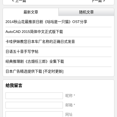
< 上一篇
下一篇 >
最新文章
随机文章
2014秋山花最推崇日剧《咕咕是一只猫》OST分享
AutoCAD 2015简体中文正式版下载
卡哇伊妹教您日本车厂名称的正确日式发音
日语五十音手写字帖
经典推理剧《古畑任三郎》全集下载
日本广告精选提供下载 [不定时更新]
给我留言
昵称 *
邮箱 *
网址