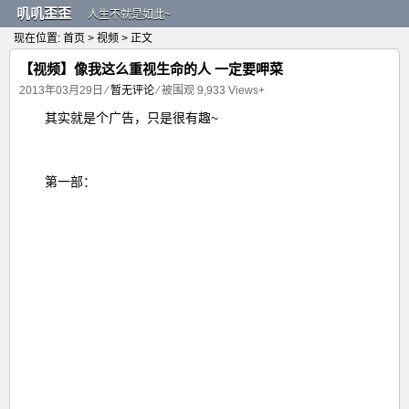
叽叽歪歪
人生不就是如此~
现在位置:
首页
>
视频
> 正文
【视频】像我这么重视生命的人 一定要呷菜
2013年03月29日
⁄
暂无评论
⁄ 被围观
9,933
Views+
其实就是个广告，只是很有趣~
第一部：