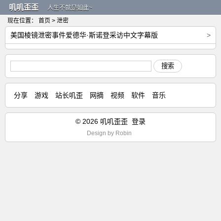
叽叽歪歪
人生不就是如此~
现在位置：
首页
> 泄密
美国棱镜泄密事件爱德华·斯诺登采访中文字幕版
>
搜索
分享
游戏
站长叽歪
网摘
视频
软件
音乐
© 2026 叽叽歪歪
登录
Design by
Robin