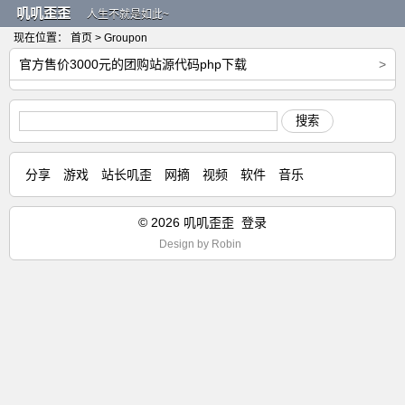
叽叽歪歪
人生不就是如此~
现在位置：
首页
> Groupon
官方售价3000元的团购站源代码php下载
>
搜索
分享
游戏
站长叽歪
网摘
视频
软件
音乐
© 2026 叽叽歪歪
登录
Design by
Robin