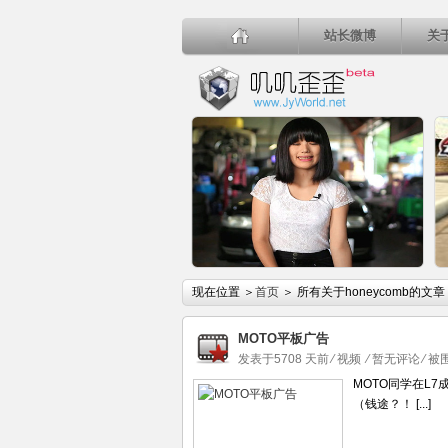
站长微博
关
详细内容
现在位置 ＞
首页
＞ 所有关于honeycomb的文章
MOTO平板广告
发表于5708 天前
⁄
视频
⁄
暂无评论
⁄ 
MOTO同学在L
（钱途？！ [...]
卡哇伊妹教您日本车厂名称的正确