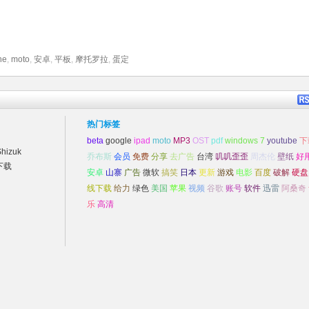
ne
,
moto
,
安卓
,
平板
,
摩托罗拉
,
蛋定
热门标签
beta
google
ipad
moto
MP3
OST
pdf
windows 7
youtube
下
izuk
乔布斯
会员
免费
分享
去广告
台湾
叽叽歪歪
周杰伦
壁纸
好
下载
安卓
山寨
广告
微软
搞笑
日本
更新
游戏
电影
百度
破解
硬盘
线下载
给力
绿色
美国
苹果
视频
谷歌
账号
软件
迅雷
阿桑奇
乐
高清