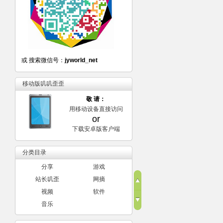
或 搜索微信号：
jyworld_net
移动版叽叽歪歪
敬 请：
用移动设备直接访问
or
下载安卓版客户端
分类目录
分享
游戏
站长叽歪
网摘
视频
软件
音乐