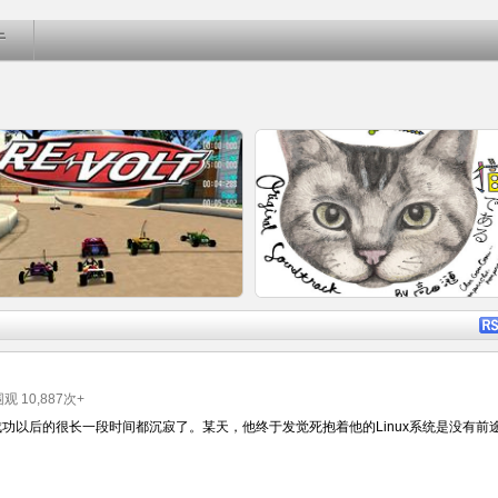
于
详细内容
详细内
被围观
10,887
次+
7成功以后的很长一段时间都沉寂了。某天，他终于发觉死抱着他的Linux系统是没有前
玩具梦幻四驱车总动员Re-volt 电
2014秋山花最推崇日剧《咕咕是一