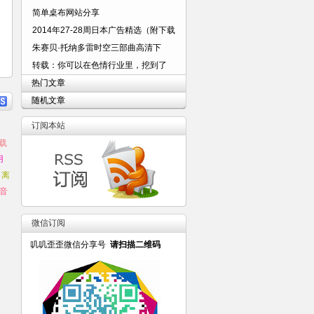
简单桌布网站分享
2014年27-28周日本广告精选（附下载
朱赛贝·托纳多雷时空三部曲高清下
转载：你可以在色情行业里，挖到了
热门文章
随机文章
订阅本站
载
用
离
音
微信订阅
叽叽歪歪微信分享号
请扫描二维码