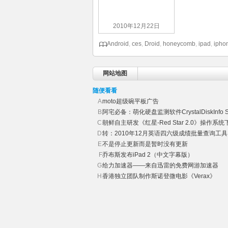
2010年12月22日
Android
,
ces
,
Droid
,
honeycomb
,
ipad
,
ipho
网站地图
随便看看
moto超级碗平板广告
阿宅必备：萌化硬盘监测软件CrystalDiskInfo Sh
朝鲜自主研发《红星-Red Star 2.0》操作系统
转：2010年12月英语四六级成绩批量查询工具
不是停止更新而是暂时没有更新
乔布斯发布iPad 2（中文字幕版）
给力加速器——来自迅雷的免费网游加速器
香港独立团队制作斯诺登微电影《Verax》