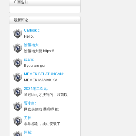
广而告知
最新评论
Carloskit:
Hello.
陰莖增大:
陰莖增大藥 https://
scam:
If you are goi
MEMEK BELATUNGAN:
MEMEK MAMAK KA
2024老二次元:
通过bing才搜到的，以前以
贾小白:
网盘失效啦 哭唧唧 能
刀神:
非常感谢，成功安装了
阿帮: