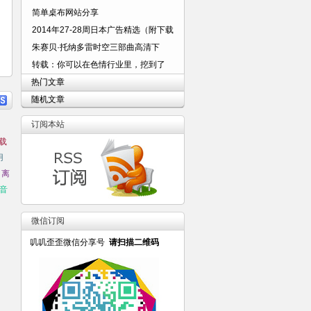
简单桌布网站分享
2014年27-28周日本广告精选（附下载
朱赛贝·托纳多雷时空三部曲高清下
转载：你可以在色情行业里，挖到了
热门文章
随机文章
订阅本站
载
用
离
音
微信订阅
叽叽歪歪微信分享号
请扫描二维码