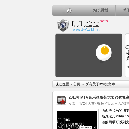
站长微博
关
详细内容
现在位置 ＞
首页
＞ 所有关于mtv的文章
2013年MTV音乐录影带大奖颁奖礼
发表于4724 天前
⁄
视频
⁄
暂无评论
⁄ 
听西洋音乐的朋友一
斯尼宠儿Miley 
简单桌布网站分享
趣的同学可以到文