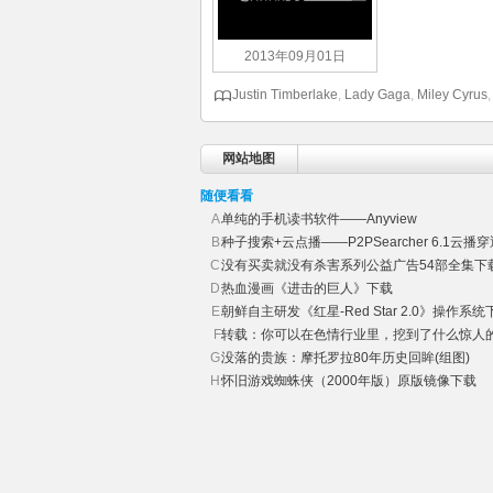
2013年09月01日
Justin Timberlake
,
Lady Gaga
,
Miley Cyrus
网站地图
随便看看
单纯的手机读书软件——Anyview
种子搜索+云点播——P2PSearcher 6.1云播
没有买卖就没有杀害系列公益广告54部全集下
热血漫画《进击的巨人》下载
朝鲜自主研发《红星-Red Star 2.0》操作系统
转载：你可以在色情行业里，挖到了什么惊人
没落的贵族：摩托罗拉80年历史回眸(组图)
怀旧游戏蜘蛛侠（2000年版）原版镜像下载