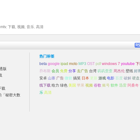
,
mtv
,
下载
,
视频
,
音乐
,
高清
热门标签
beta
google
ipad
moto
MP3
OST
pdf
windows 7
youtube
下
穿透版
乔布斯
会员
免费
分享
去广告
台湾
叽叽歪歪
周杰伦
壁纸
好
载
安卓
山寨
广告
微软
搞笑
日本
更新
游戏
电影
百度
破解
硬盘
线下载
给力
绿色
美国
苹果
视频
谷歌
账号
软件
迅雷
阿桑奇
下载
乐
高清
的「秘密大数