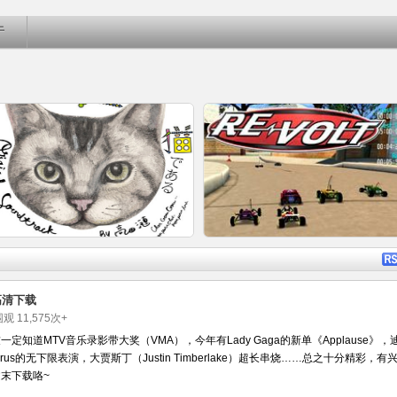
于
详细内容
详细内
高清下载
被围观
11,575
次+
定知道MTV音乐录影带大奖（VMA），今年有Lady Gaga的新单《Applause》，
Cyrus的无下限表演，大贾斯丁（Justin Timberlake）超长串烧……总之十分精彩，有
2014秋山花最推崇日剧《咕咕是一
玩具梦幻四驱车总动员Re-volt 电
末下载咯~