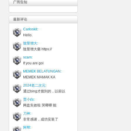
广而告知
最新评论
Carloskit:
Hello.
陰莖增大:
陰莖增大藥 https://
scam:
If you are goi
MEMEK BELATUNGAN:
MEMEK MAMAK KA
2024老二次元:
通过bing才搜到的，以前以
贾小白:
网盘失效啦 哭唧唧 能
刀神:
非常感谢，成功安装了
阿帮: